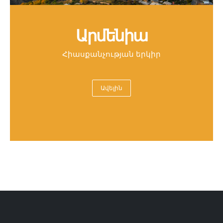
Արմենիա
Հիասքանչության երկիր
Ավելին