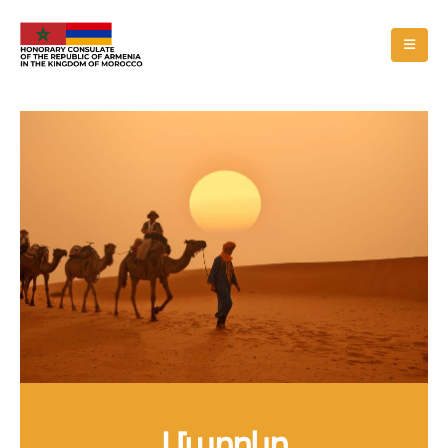
Մարոկո