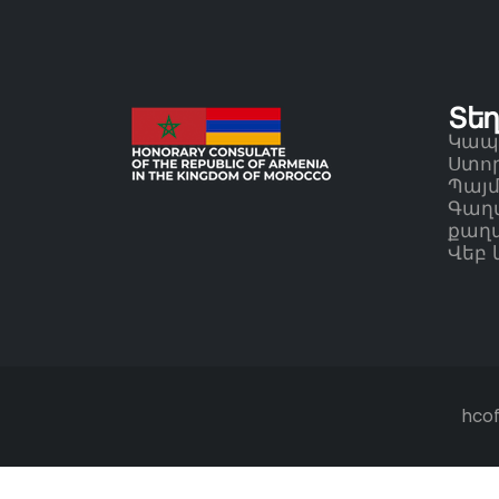
Տեղ
Կապ
Ստոր
Պայ
Գաղ
քաղ
Վեբ 
hco