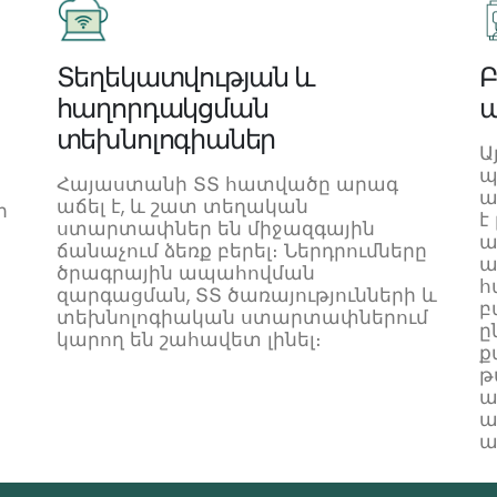
Տեղեկատվության և
Բ
հաղորդակցման
ա
տեխնոլոգիաներ
Ա
պ
Հայաստանի ՏՏ հատվածը արագ
ա
աճել է, և շատ տեղական
ի
է
ստարտափներ են միջազգային
ա
ճանաչում ձեռք բերել։ Ներդրումները
ա
ծրագրային ապահովման
հ
զարգացման, ՏՏ ծառայությունների և
բ
տեխնոլոգիական ստարտափներում
ը
կարող են շահավետ լինել։
ք
թ
ա
ա
ա