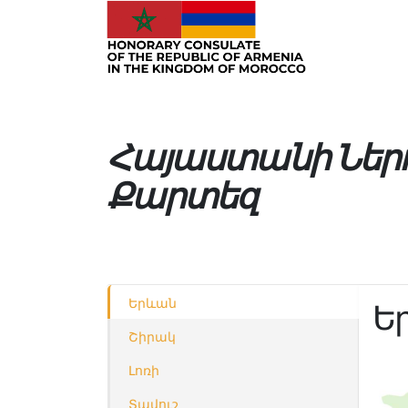
Հայաստանի Ներդ
Քարտեզ
Երևան
Ե
Շիրակ
Լոռի
Տավուշ