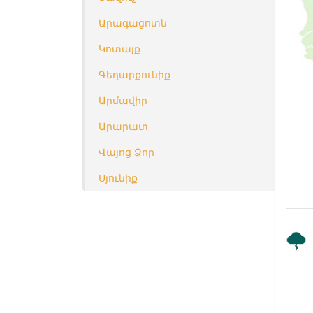
Արագացոտն
Կոտայք
Գեղարքունիք
Արմավիր
Արարատ
Վայոց Ձոր
Սյունիք